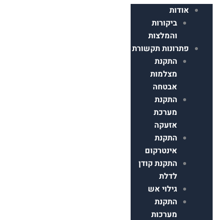
דות
ביקורות
והמלצות
רונות תקשורת
התקנת
מצלמות
אבטחה
התקנת
מערכת
אזעקה
התקנת
אינטרקום
התקנת קודן
לדלת
גילוי אש
התקנת
מערכות