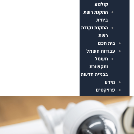
קולנוע
התקנת רשת
ביתית
התקנת נקודת
רשת
ת חכם
ודות חשמל
חשמל
ותקשורת
בבנייה חדשה
דע
ויקטים
ר קשר
Faceboo
Instagram
Ti
Google