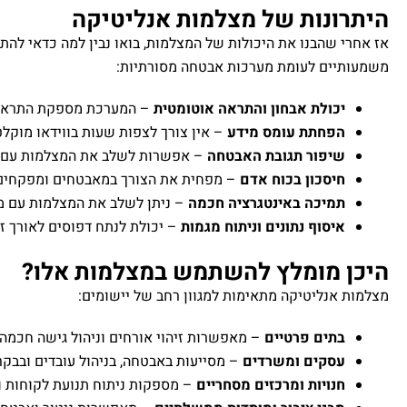
היתרונות של מצלמות אנליטיקה
אז אחרי שהבנו את היכולות של המצלמות, בואו נבין למה כדאי להת
משמעותיים לעומת מערכות אבטחה מסורתיות:
יכולת אבחון והתראה אוטומטית
– המערכת מספקת התראות 
הפחתת עומס מידע
– אין צורך לצפות שעות בווידאו מוקל
שיפור תגובת האבטחה
– אפשרות לשלב את המצלמות עם מ
חיסכון בכוח אדם
– מפחית את הצורך במאבטחים ומפקחים
תמיכה באינטגרציה חכמה
– ניתן לשלב את המצלמות עם מע
איסוף נתונים וניתוח מגמות
– יכולת לנתח דפוסים לאורך זמ
היכן מומלץ להשתמש במצלמות אלו?
מצלמות אנליטיקה מתאימות למגוון רחב של יישומים:
בתים פרטיים
– מאפשרות זיהוי אורחים וניהול גישה חכמה.
עסקים ומשרדים
– מסייעות באבטחה, בניהול עובדים ובבקר
חנויות ומרכזים מסחריים
– מספקות ניתוח תנועת לקוחות ומ