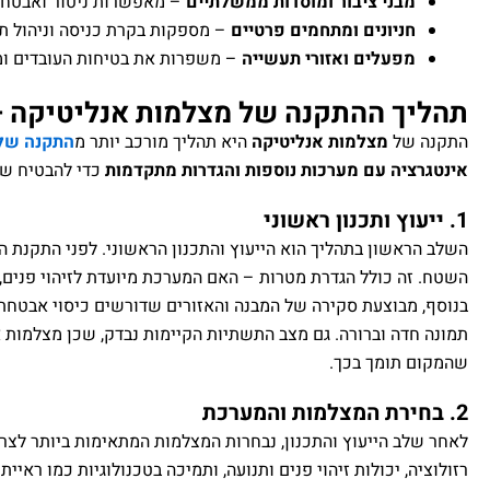
מבני ציבור ומוסדות ממשלתיים
– מאפשרות ניטור ואבטחה
חניונים ומתחמים פרטיים
– מספקות בקרת כניסה וניהול תנ
מפעלים ואזורי תעשייה
– משפרות את בטיחות העובדים ומו
תהליך ההתקנה של מצלמות אנליטיקה 
התקנה של
מצלמות אנליטיקה
היא תהליך מורכב יותר מ
התקנה של
אינטגרציה עם מערכות נוספות והגדרות מתקדמות
כדי להבטיח שה
1. ייעוץ ותכנון ראשוני
השלב הראשון בתהליך הוא הייעוץ והתכנון הראשוני. לפני התקנת ה
השטח. זה כולל הגדרת מטרות – האם המערכת מיועדת לזיהוי פנים, 
בנוסף, מבוצעת סקירה של המבנה והאזורים שדורשים כיסוי אבטחת
תמונה חדה וברורה. גם מצב התשתיות הקיימות נבדק, שכן מצלמות א
שהמקום תומך בכך.
2. בחירת המצלמות והמערכת
לאחר שלב הייעוץ והתכנון, נבחרות המצלמות המתאימות ביותר לצ
רזולוציה, יכולות זיהוי פנים ותנועה, ותמיכה בטכנולוגיות כמו ראיית