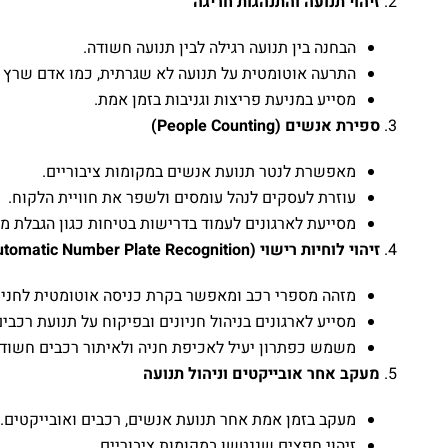
זיהוי תנועה והתנהגות חריגה
הבחנה בין תנועה רגילה לבין תנועה חשודה.
התרעה אוטומטית על תנועה לא שגרתית, כמו אדם שרץ ב
מסייע במניעת פריצות וגניבות בזמן אמת.
ספירת אנשים (People Counting)
מאפשרת לנטר תנועת אנשים במקומות ציבוריים.
עוזרת לעסקים לנהל עומסים ולשפר את חוויית הלקוח.
מסייעת לארגונים לעמוד בדרישות בטיחות כגון הגבלת 
זיהוי לוחיות רישוי (ANPR – Automatic Number Plate Recognition)
מזהה מספרי רכב ומאפשר בקרת כניסה אוטומטית לחניו
מסייע לארגונים בניהול חניונים ובפיקוח על תנועת רכבים
משמש כפתרון יעיל לאכיפת חניה ולאיתור רכבים חשודי
מעקב אחר אובייקטים וניהול תנועה
מעקב בזמן אמת אחר תנועת אנשים, רכבים ואובייקטים.
זיהוי חפצים שננטשו במקומות ציבוריים.