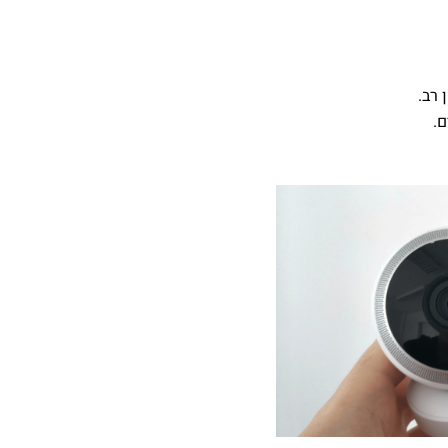
 רב.
.