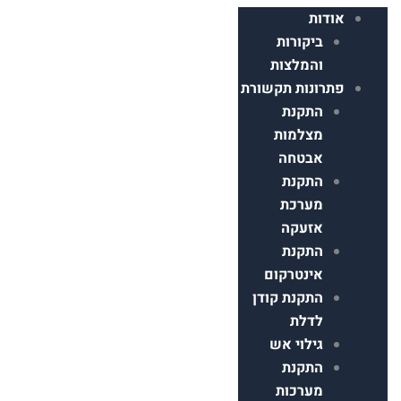
דות
ביקורות
והמלצות
רונות תקשורת
התקנת
מצלמות
אבטחה
התקנת
מערכת
אזעקה
התקנת
אינטרקום
התקנת קודן
לדלת
גילוי אש
התקנת
מערכות