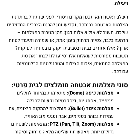
ון הוא תכנון מקדים ויסודי. לפני שנתחיל בהתקנת
אבטחה בביתכם, נקדיש זמן להבנת הצרכים המדויקים
וב לשאול שאלות כגון: מהן מטרות המצלמות –
בד, צפייה מרחוק בזמן אמת, או שמירה ותיעוד לטווח
לו אזורים בבית ובסביבתו זקוקים במיוחד לפיקוח?
פורטות לשאלות אלו יסייעו לנו לבחור את סוג
מתאים, איכות הצילום והטכנולוגיות הרלוונטיות
צלמות אבטחה מומלצים לבית פרטי:
למות כיפה (Dome):
מתאימות במיוחד לחללים
נימיים, אסתטיות, דיסקרטיות וקשות לחבלה.
למות צינור (Bullet):
מומלצות להתקנה חיצונית, עם
ידות גבוהה בפני מים, אבק ופגעי מזג האוויר.
ות PTZ (Pan, Tilt, Zoom):
מתאימות לשטחים
דולים יותר, מאפשרות שליטה מלאה מרחוק וסיקור