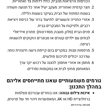
כניסות והיציאות מהבית, כולל דלתות צד ואחוריות.
צר קדמית ואחורית: מעקב יעיל אחר כל תנועה חשודה
שטח הפתוח של הבית, בעיקר בשעות הלילה.
זורי החנייה והשערים: לתיעוד ברור של כניסת ויציאת
כבים, ולפיקוח על המבקרים בבית.
ים הבית (סלון, מטבח, מסדרונות): פתרון אידיאלי
בתים עם ילדים קטנים או מבוגרים הזקוקים להשגחה
ציפה.
רפסות וגגות: במקרים בהם קיימת גישה חיצונית נוחה
דרכה יכולים להיכנס פולשים.
חסן או אזורי אחסון: להגנה על רכוש יקר ערך
מאוחסן מחוץ לבית או במקומות נפרדים.
ם משמעותיים שאנו מתייחסים אליהם
התכנון:
יכות צילום גבוהה:
אנו בוחרים עבורכם מצלמות
ברזולוציית HD או 4K, המאפשרות זיהוי חד של פרטים,
נים ורכבים.