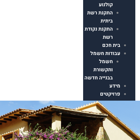
קולנוע
התקנת רשת
ביתית
התקנת נקודת
רשת
ת חכם
ודות חשמל
חשמל
ותקשורת
בבנייה חדשה
דע
ויקטים
ר קשר
Faceboo
Instagram
Ti
Google