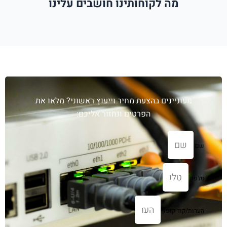
מה לקוחותינו חושבים עלינו
עוניינים בהצעת מחיר וייעוץ ראשוני? מלאו את
הפרטים ונחזור אליכם:
קוד קופון