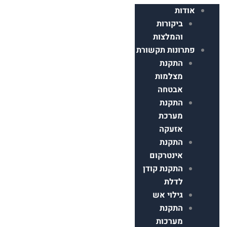
דות
ביקורות
והמלצות
רונות תקשורת
התקנת
מצלמות
אבטחה
התקנת
מערכת
אזעקה
התקנת
אינטרקום
התקנת קודן
לדלת
גילוי אש
התקנת
מערכות